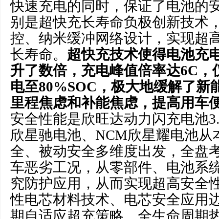
快速充电的同时，保证了电池的
别是超快充长寿命负极创新技术
控、纳米缓冲网络设计，实现超
长寿命。
超快
充技术
使得电池充
升了数倍，充电峰值
倍率达
6C
，
电至
80%SOC
，极大地缓解了新
里程焦虑
和补能焦虑
，提高用车
安全性能是欣旺达动力闪充电池3.
欣星驰电池、NCM欣星耀电池从
全、被动安全多维度出发，全盘
车恶劣工况，从零部件、电池系
究防护应用，从而实现超高安全
性电芯材料技术、电芯安全应用
期自适应超充策略、全生命周期热