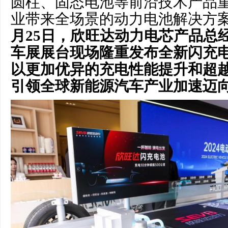
圆柱、固态电池等前沿技术产品
业带来全场景的动力电池解决方
月
25
日，欣旺达动力电
芯产品
总
车展展台现场
隆重发布
全新
闪
充
以更加优异的充电性能提升和超
引领全球新能源汽车产业加速迈