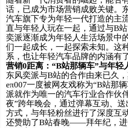
话，已成为市场营销成败关键。
汽车旗下专为年轻一代打造的主
直与年轻人玩在一起，通过与B
奕派逐渐成为年轻人生活场景中
们一起成长，一起探索未知。这
系，也让年轻汽车品牌的内涵有
营销0距离：
“
B
站那辆车”与年轻
东风奕派与B站的合作由来已久
eπ007一度被网友戏称为“B站那
派就作为唯一的汽车行业合作伙伴
夜”跨年晚会，通过弹幕互动、送
方式，与年轻粉丝进行了深度互
还赞助了B站春晚——拜年纪，