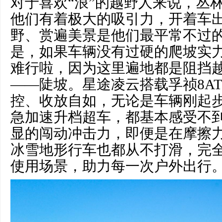
对于喜欢“浪”的越野人来说，丛
他们有着极大的吸引力，开着车
野、赏遍美景是他们最平常不过
是，如果车辆没有过硬的爬坡实
难行啦，因为这里遍地都是阻挡
——陡坡。星途凌云搭载孚祯8A
控、收放自如，无论是车辆刚起
急加速升档超车，都基本感受不
显的闯动冲击力，即便是在摩擦
冰雪地形行车也都从不打滑，完
使用场景，助力每一次户外出行