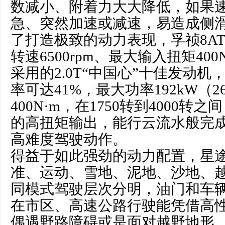
数减小、附着力大大降低，如果
急、突然加速或减速，易造成侧
了打造极致的动力表现，孚祯8A
转速6500rpm、最大输入扭矩40
采用的2.0T“中国心”十佳发动
率可达41%，最大功率192kW（2
400N·m，在1750转到4000
的高扭矩输出，能行云流水般完
高难度驾驶动作。
得益于如此强劲的动力配置，星
准、运动、雪地、泥地、沙地、越
同模式驾驶层次分明，油门和车
在市区、高速公路行驶能凭借高
偶遇野路障碍或是面对越野地形