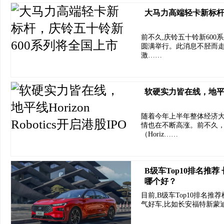
大马力高端轻卡新标杆
前不久,庆铃五十铃新60
圆满举行。此消息不胫而走
激……
软硬实力皆在线，地平线Hor
随着今年上半年整体经济大
情也在不断高涨。前不久
（Horiz……
B级车Top10排名推
哪个好？
目前,B级车Top10排名
气好车,比如长安福特新蒙