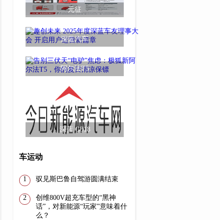
元征
深蓝汽车
阿尔法T5
深蓝 G318
车运动
驭见斯巴鲁自驾游圆满结束 ​
创维800V超充车型的“黑神
话”，对新能源“玩家”意味着什
么？