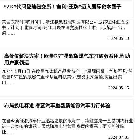
“ZK”代码登陆纽交所！吉利“王牌”迈入国际资本圈子
美国东部时间5月3日，浙江极氪智能科技有限公司披露红鲱鱼招股
书，计划于北京时间5月10日晚在纽交所挂牌上市。此消息一出，
瞬……
2024-05-10
高价值解决方案！欧曼EST星辉版燃气车打破效益困局 助
用户赢领运
2024年5月10日,在欧曼气体机产品发布会上,“星辉闪耀、气势不凡”的
欧曼EST星辉版燃气重卡尽显科技美学,定义未来运输,彰显出实
用……
2024-05-15
布局换电赛道 睿蓝汽车重塑新能源汽车出行体验
在当今新能源汽车行业迅猛发展的浪潮中，续航焦虑一直是制约行业
进一步突破的难题，虽然随着电池能量密度的提高，更长的续航
让……
2024-07-31