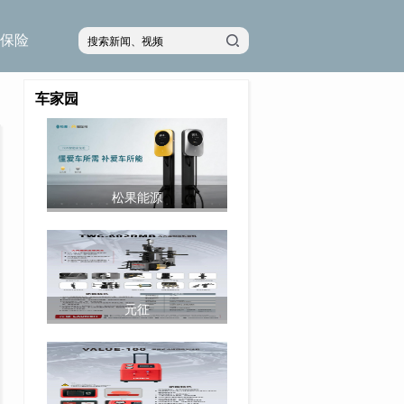
保险
车家园
松果能源
元征