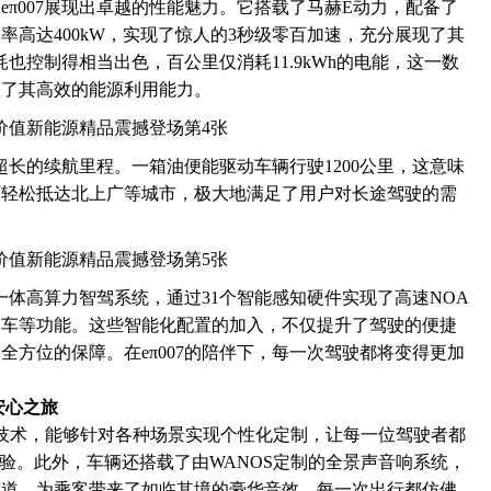
π007展现出卓越的性能魅力。它搭载了马赫E动力，配备了
率高达400kW，实现了惊人的3秒级零百加速，充分展现了其
耗也控制得相当出色，百公里仅消耗11.9kWh的电能，这一数
显了其高效的能源利用能力。
备超长的续航里程。一箱油便能驱动车辆行驶1200公里，这意味
可轻松抵达北上广等城市，极大地满足了用户对长途驾驶的需
泊一体高算力智驾系统，通过31个智能感知硬件实现了高速NOA
泊车等功能。这些智能化配置的加入，不仅提升了驾驶的便捷
全方位的保障。在eπ007的陪伴下，每一次驾驶都将变得更加
安心之旅
座舱技术，能够针对各种场景实现个性化定制，让每一位驾驶者都
体验。此外，车辆还搭载了由WANOS定制的全景声音响系统，
.2声道，为乘客带来了如临其境的豪华音效，每一次出行都仿佛