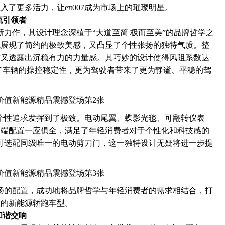
了更多活力，让eπ007成为市场上的璀璨明星。
流引领者
创新力作，其设计理念深植于“大道至简 极而至美”的品牌哲学之
既展现了简约的极致美感，又凸显了个性张扬的独特气质。整
时又透露出沉稳有力的力量感。其巧妙的设计使得风阻系数达
提升了车辆的操控稳定性，更为驾驶者带来了更为静谧、平稳的驾
是将个性追求发挥到了极致。电动尾翼、蝶影光毯、可翻转仪表
高端配置一应俱全，满足了年轻消费者对于个性化和科技感的
7还可选配同级唯一的电动剪刀门，这一独特设计无疑将进一步提
性张扬的配置，成功地将品牌哲学与年轻消费者的需求相结合，打
性的新能源轿跑车型。
和谐交响