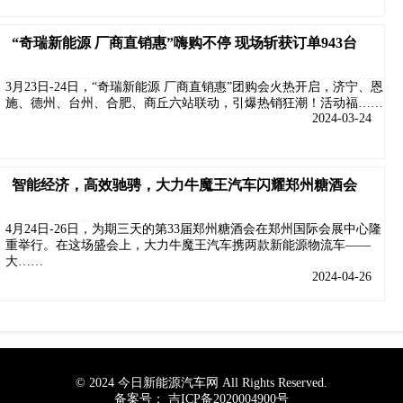
“奇瑞新能源 厂商直销惠”嗨购不停 现场斩获订单943台
3月23日-24日，“奇瑞新能源 厂商直销惠”团购会火热开启，济宁、恩
施、德州、台州、合肥、商丘六站联动，引爆热销狂潮！活动福……
2024-03-24
智能经济，高效驰骋，大力牛魔王汽车闪耀郑州糖酒会
4月24日-26日，为期三天的第33届郑州糖酒会在郑州国际会展中心隆
重举行。在这场盛会上，大力牛魔王汽车携两款新能源物流车——
大……
2024-04-26
© 2024 今日新能源汽车网 All Rights Reserved.
备案号：
吉ICP备2020004900号