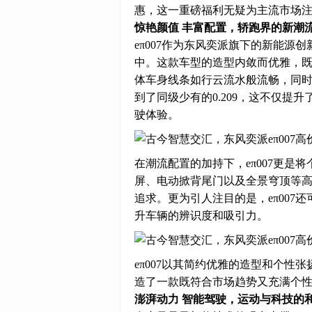
惠，这一重磅福利无疑为主流市场注入
惊艳颜值 丰富配置，轿跑界的新潮
eπ007作为东风奕派旗下的新能源
中。这款车型的造型内敛而优雅，
体车身线条如行云流水般流畅，同
到了同级少有的0.209，这不仅
驶体验。
在潮流配置的加持下，eπ007更
屏、电动掀背尾门以及全景穹顶等
追求。更为引人注目的是，eπ00
升车辆的辨识度和吸引力。
eπ007以其简约优雅的造型和个
造了一款既符合市场趋势又充满个
澎湃动力 智能驾驶，运动与科技的