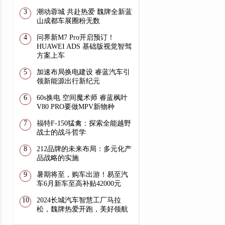
潮动蓉城 共赴热爱 魏牌全新蓝
山成都车展圈粉无数
问界新M7 Pro开启预订！
HUAWEI ADS 基础版视觉智驾
方案上车
加速布局换电建设 睿蓝汽车引
领新能源出行新纪元
60s换电 空间魔术师 睿蓝枫叶
V80 PRO要做MPV新物种
福特F-150猛禽：探索全能越野
战士的战斗哲学
212品牌的未来布局：多元化产
品战略的实施
暑期将至，购车出游！易至汽
车6月新车至高补贴42000元
2024长城汽车智慧工厂马拉
松，魏牌热爱开跑，美好领航