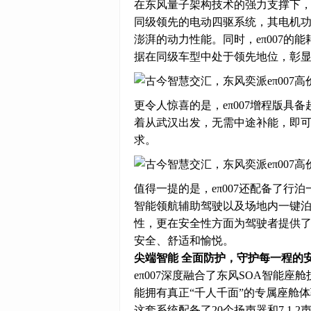
在东风量子架构技术的强力支撑下，e
同级领先的电动四驱系统，其电机功
澎湃的动力性能。同时，eπ007的能
据在同级车型中处于领先地位，彰
更令人惊喜的是，eπ007增程版具
着从武汉出发，无需中途补能，即
求。
值得一提的是，eπ007还配备了行
智能领航辅助驾驶以及场地内一键
性，更在安全性方面为驾驶者提供了
安全、舒适和愉悦。
尖端智能 全面防护，守护每一程的
eπ007深度融合了东风SOA智能
能拥有真正“千人千面”的专属座舱
这套系统配备了20个扬声器和7.1